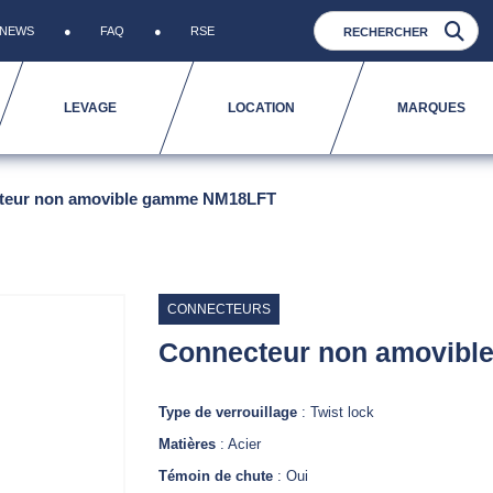
NEWS
FAQ
RSE
LEVAGE
LOCATION
MARQUES
teur non amovible gamme NM18LFT
CONNECTEURS
Connecteur non amovib
Type de verrouillage
: Twist lock
Matières
: Acier
Témoin de chute
: Oui