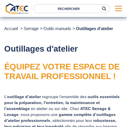
Serrage
Accueil
Serrage
Outils manuels
Outillages d'atelier
Levage
Location
Outillages d'atelier
Marques
ÉQUIPEZ VOTRE ESPACE DE
Services
TRAVAIL PROFESSIONNEL !
Nos agences
Atec
L’
outillage d’atelier
regroupe l’ensemble des
outils essentiels
pour la préparation, l’entretien, la maintenance et
News
l’assemblage
en atelier ou sur site. Chez
ATEC Serrage &
FAQ
Levage
, nous proposons une
gamme complète d’outillages
d’atelier professionnels
, sélectionnés pour leur
robustesse,
RSE
leur précision et leur longévité
afin de répondre aux besoins