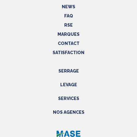
NEWS
FAQ
RSE
MARQUES
CONTACT
SATISFACTION
SERRAGE
Outils hydrauliques
LEVAGE
Outils pneumatiques
Appareils de levage
Outils électriques
SERVICES
Accessoires
Outils manuels
Prestations
NOS AGENCES
EPI
Etalonnage - Métrologie
Métrologie
Manutention
PACA
Accessoires
SAV
NORD
Réparations