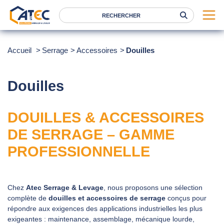
Serrage
Accueil
Serrage
Accessoires
Douilles
Levage
Location
Douilles
Marques
DOUILLES & ACCESSOIRES
Services
DE SERRAGE – GAMME
Nos agences
PROFESSIONNELLE
Atec
News
Chez
Atec Serrage & Levage
, nous proposons une sélection
complète de
douilles et accessoires de serrage
conçus pour
FAQ
répondre aux exigences des applications industrielles les plus
RSE
exigeantes : maintenance, assemblage, mécanique lourde,