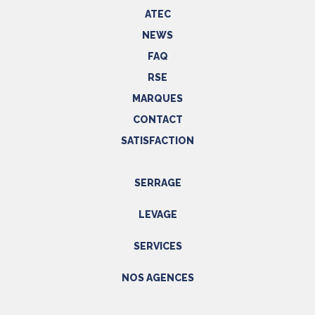
ATEC
NEWS
FAQ
RSE
MARQUES
CONTACT
SATISFACTION
SERRAGE
Outils hydrauliques
LEVAGE
Outils pneumatiques
Appareils de levage
Outils électriques
SERVICES
Accessoires
Outils manuels
Prestations
NOS AGENCES
EPI
Etalonnage - Métrologie
Métrologie
Manutention
PACA
Accessoires
SAV