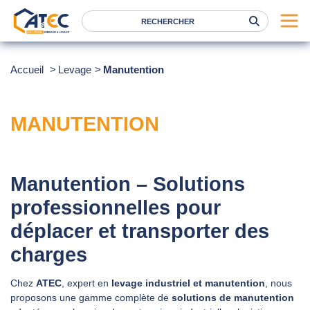
Serrage
Accueil
Levage
Manutention
Levage
Location
MANUTENTION
Marques
Services
Manutention – Solutions
Nos agences
professionnelles pour
déplacer et transporter des
Atec
charges
News
FAQ
Chez
ATEC
, expert en
levage industriel et manutention
, nous
proposons une gamme complète de
solutions de manutention
RSE