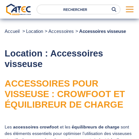
Serrage
Accueil
Location
Accessoires
Accessoires visseuse
Levage
Location
Location : Accessoires
Marques
visseuse
Services
ACCESSOIRES POUR
Nos agences
VISSEUSE : CROWFOOT ET
Atec
ÉQUILIBREUR DE CHARGE
News
FAQ
Les
accessoires crowfoot
et les
équilibreurs de charge
sont
des éléments essentiels pour optimiser l’utilisation des visseuses
RSE