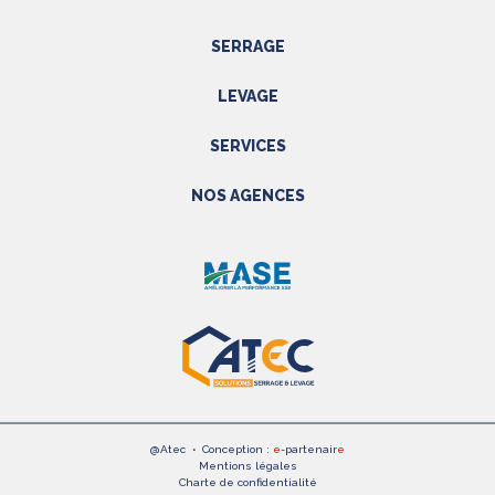
SERRAGE
Outils hydrauliques
LEVAGE
Outils pneumatiques
Appareils de levage
Outils électriques
SERVICES
Accessoires
Outils manuels
Prestations
NOS AGENCES
EPI
Etalonnage - Métrologie
Métrologie
Manutention
PACA
Accessoires
SAV
NORD
Réparations
Rhône alpes
Formations
Normandie
@Atec
•
Conception :
e
-partenair
e
Mentions légales
Charte de confidentialité