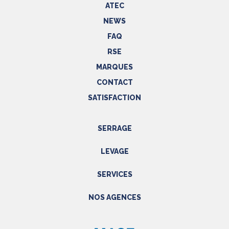
ATEC
NEWS
FAQ
RSE
MARQUES
CONTACT
SATISFACTION
SERRAGE
Outils hydrauliques
LEVAGE
Outils pneumatiques
Appareils de levage
Outils électriques
SERVICES
Accessoires
Outils manuels
Prestations
NOS AGENCES
EPI
Etalonnage - Métrologie
Métrologie
Manutention
PACA
Accessoires
SAV
NORD