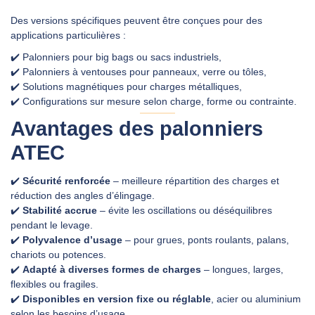
Des versions spécifiques peuvent être conçues pour des
applications particulières :
✔️ Palonniers pour big bags ou sacs industriels,
✔️ Palonniers à ventouses pour panneaux, verre ou tôles,
✔️ Solutions magnétiques pour charges métalliques,
✔️ Configurations sur mesure selon charge, forme ou contrainte.
Avantages des palonniers
ATEC
✔️
Sécurité renforcée
– meilleure répartition des charges et
réduction des angles d’élingage.
✔️
Stabilité accrue
– évite les oscillations ou déséquilibres
pendant le levage.
✔️
Polyvalence d’usage
– pour grues, ponts roulants, palans,
chariots ou potences.
✔️
Adapté à diverses formes de charges
– longues, larges,
flexibles ou fragiles.
✔️
Disponibles en version fixe ou réglable
, acier ou aluminium
selon les besoins d’usage.