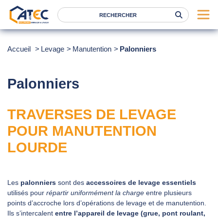
Serrage
Accueil
Levage
Manutention
Palonniers
Levage
Location
Palonniers
Marques
TRAVERSES DE LEVAGE
Services
POUR MANUTENTION
Nos agences
LOURDE
Atec
News
Les
palonniers
sont des
accessoires de levage essentiels
utilisés pour
répartir uniformément la charge
entre plusieurs
FAQ
points d’accroche lors d’opérations de levage et de manutention.
RSE
Ils s’intercalent
entre l’appareil de levage (grue, pont roulant,