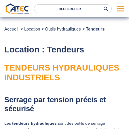
Serrage
Accueil
Location
Outils hydrauliques
Tendeurs
Levage
Location
Location : Tendeurs
Marques
TENDEURS HYDRAULIQUES
Services
INDUSTRIELS
Nos agences
Atec
Serrage par tension précis et
News
sécurisé
FAQ
Les
tendeurs hydrauliques
sont des outils de serrage
RSE