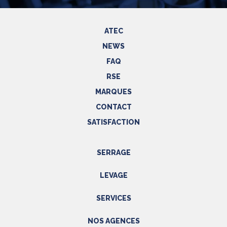
ATEC
NEWS
FAQ
RSE
MARQUES
CONTACT
SATISFACTION
SERRAGE
Outils hydrauliques
LEVAGE
Outils pneumatiques
Appareils de levage
Outils électriques
SERVICES
Accessoires
Outils manuels
Prestations
NOS AGENCES
EPI