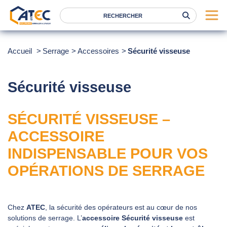
Serrage
Accueil
Serrage
Accessoires
Sécurité visseuse
Levage
Location
Sécurité visseuse
Marques
SÉCURITÉ VISSEUSE –
Services
ACCESSOIRE
Nos agences
INDISPENSABLE POUR VOS
Atec
OPÉRATIONS DE SERRAGE
News
FAQ
Chez
ATEC
, la sécurité des opérateurs est au cœur de nos
solutions de serrage. L’
accessoire Sécurité visseuse
est
RSE