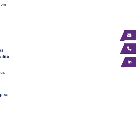
avec
es,
ilité
ous
 pour