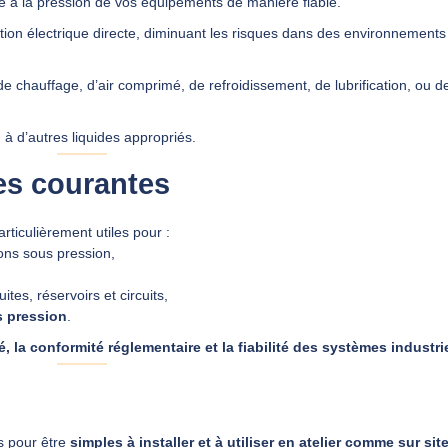
ce à la pression de vos équipements de manière fiable.
tion électrique directe, diminuant les risques dans des environnements
e chauffage, d’air comprimé, de refroidissement, de lubrification, ou de
u à d’autres liquides appropriés.
les courantes
iculièrement utiles pour :
ions sous pression,
tes, réservoirs et circuits,
s pression
.
é, la conformité réglementaire et la fiabilité des systèmes industri
 pour être
simples à installer et à utiliser en atelier comme sur sit