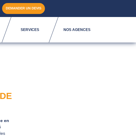
DEMANDER UN DEVIS
SERVICES
NOS AGENCES
 DE
ue en
é
des