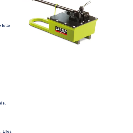
 lutte
els
.
e
. Elles