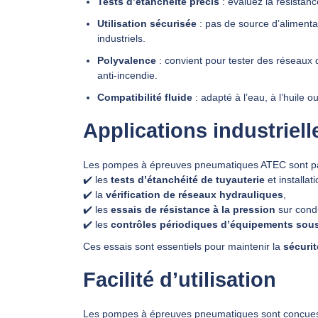
Tests d’étanchéité précis
: évaluez la résistan
Utilisation sécurisée
: pas de source d’alimenta
industriels.
Polyvalence
: convient pour tester des réseaux d
anti-incendie.
Compatibilité fluide
: adapté à l’eau, à l’huile o
Applications industriel
Les pompes à épreuves pneumatiques ATEC sont part
✔️ les
tests d’étanchéité de tuyauterie
et installat
✔️ la
vérification de réseaux hydrauliques
,
✔️ les
essais de résistance à la pression
sur condui
✔️ les
contrôles périodiques d’équipements sou
Ces essais sont essentiels pour maintenir la
sécurit
Facilité d’utilisation
Les pompes à épreuves pneumatiques sont conçues