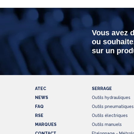
Vous avez 
ou souhaite
sur un produ
ATEC
SERRAGE
NEWS
Outils hydrauliques
FAQ
Outils pneumatiques
RSE
Outils électriques
MARQUES
Outils manuels
CONTACT
Etalonnage - Métrol