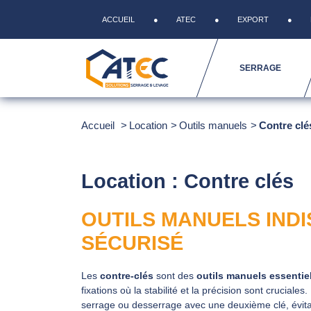
ACCUEIL
ATEC
EXPORT
SERRAGE
Accueil
Location
Outils manuels
Contre clé
Location : Contre clés
OUTILS MANUELS IND
SÉCURISÉ
Les
contre‑clés
sont des
outils manuels essentie
fixations où la stabilité et la précision sont cruciale
serrage ou desserrage avec une deuxième clé, évita