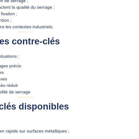
on de serrage ;
ctent la qualité du serrage ;
fixation ;
tion ;
ns les contextes industriels.
es contre‑clés
tuations :
ages précis
es
exes
ès réduit
ilité de serrage
lés disponibles
en rapide sur surfaces métalliques ;