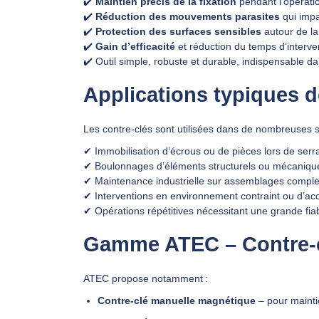
✔️
Maintien précis de la fixation
pendant l’opérati
✔️
Réduction des mouvements parasites
qui impa
✔️
Protection des surfaces sensibles
autour de la 
✔️
Gain d’efficacité
et réduction du temps d’interven
✔️ Outil simple, robuste et durable, indispensable da
Applications typiques d
Les contre‑clés sont utilisées dans de nombreuses si
✔ Immobilisation d’écrous ou de pièces lors de serr
✔ Boulonnages d’éléments structurels ou mécaniqu
✔ Maintenance industrielle sur assemblages compl
✔ Interventions en environnement contraint ou d’acc
✔ Opérations répétitives nécessitant une grande fiab
Gamme ATEC – Contre‑c
ATEC propose notamment :
Contre‑clé manuelle magnétique
– pour mainti