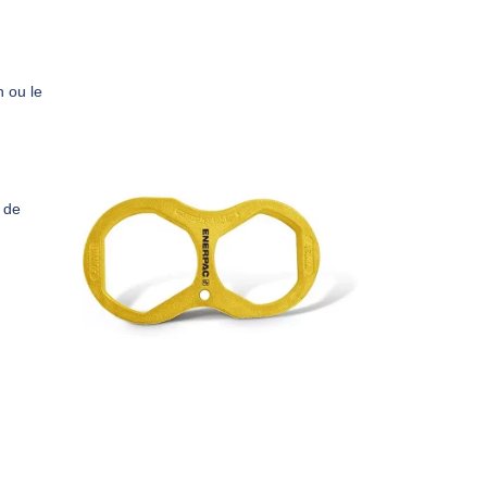
n ou le
e de