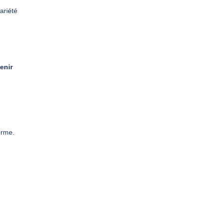
ariété
enir
erme.