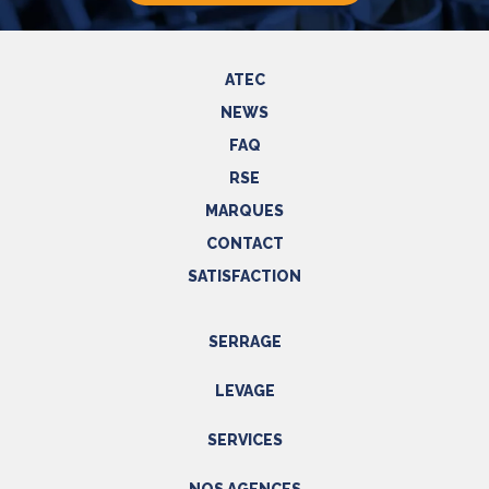
ATEC
NEWS
FAQ
RSE
MARQUES
CONTACT
SATISFACTION
SERRAGE
Outils hydrauliques
LEVAGE
Outils pneumatiques
Appareils de levage
Outils électriques
SERVICES
Accessoires
Outils manuels
Prestations