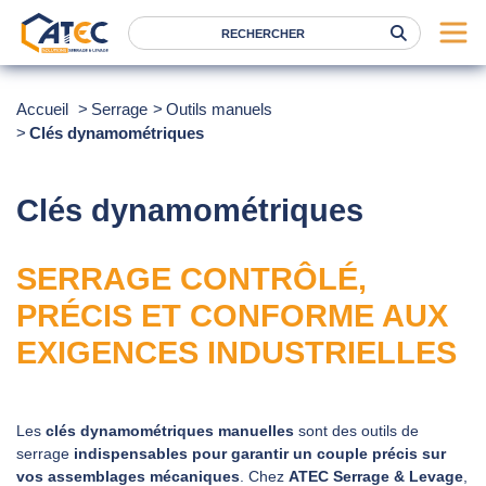
Serrage
Accueil
Serrage
Outils manuels
Clés dynamométriques
Levage
Location
Clés dynamométriques
Marques
Services
SERRAGE CONTRÔLÉ,
Nos agences
PRÉCIS ET CONFORME AUX
EXIGENCES INDUSTRIELLES
Atec
News
Les
clés dynamométriques manuelles
sont des outils de
FAQ
serrage
indispensables pour garantir un couple précis sur
RSE
vos assemblages mécaniques
. Chez
ATEC Serrage & Levage
,