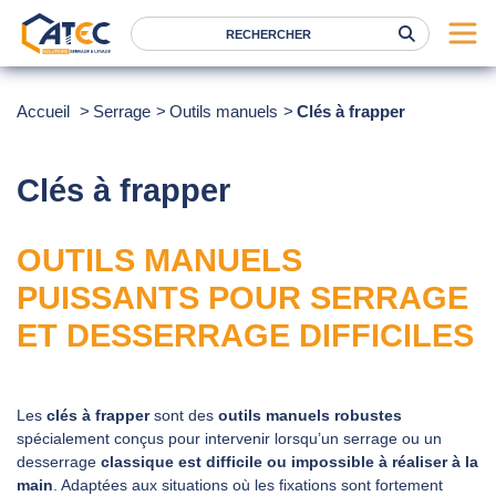
Serrage
Accueil
Serrage
Outils manuels
Clés à frapper
Levage
Location
Clés à frapper
Marques
OUTILS MANUELS
Services
PUISSANTS POUR SERRAGE
Nos agences
ET DESSERRAGE DIFFICILES
Atec
News
Les
clés à frapper
sont des
outils manuels robustes
spécialement conçus pour intervenir lorsqu’un serrage ou un
FAQ
desserrage
classique est difficile ou impossible à réaliser à la
RSE
main
. Adaptées aux situations où les fixations sont fortement