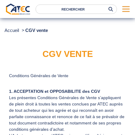
Serrage
Accueil
CGV vente
Levage
Location
CGV VENTE
Marques
Services
Conditions Générales de Vente
Nos agences
1. ACCEPTATION et OPPOSABILITE des CGV
Les présentes Conditions Générales de Vente s’appliquent
Atec
de plein droit à toutes les ventes conclues par ATEC auprès
News
de tout acheteur qui les agrée et qui reconnaît en avoir
parfaite connaissance et renonce de ce fait à se prévaloir de
FAQ
tout document contradictoire et notamment de ses propres
conditions générales d’achat.
RSE