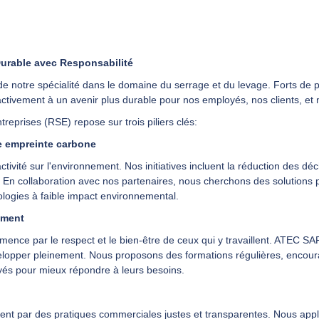
urable avec Responsabilité
notre spécialité dans le domaine du serrage et du levage. Forts de 
activement à un avenir plus durable pour nos employés, nos clients, e
reprises (RSE) repose sur trois piliers clés:
e empreinte carbone
tivité sur l'environnement. Nos initiatives incluent la réduction des déc
er. En collaboration avec nos partenaires, nous cherchons des solutions 
ologies à faible impact environnemental.
pement
nce par le respect et le bien-être de ceux qui y travaillent. ATEC SA
développer pleinement. Nous proposons des formations régulières, encou
yés pour mieux répondre à leurs besoins.
ent par des pratiques commerciales justes et transparentes. Nous app