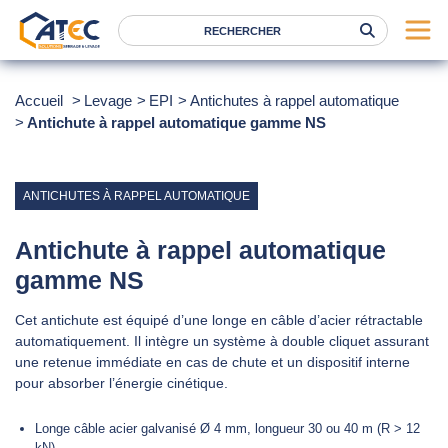
Serrage
Accueil
Levage
EPI
Antichutes à rappel automatique
Antichute à rappel automatique gamme NS
Levage
Location
Marques
ANTICHUTES À RAPPEL AUTOMATIQUE
Services
Antichute à rappel automatique
Nos agences
gamme NS
Cet antichute est équipé d’une longe en câble d’acier rétractable
Atec
automatiquement. Il intègre un système à double cliquet assurant
News
une retenue immédiate en cas de chute et un dispositif interne
pour absorber l’énergie cinétique.
FAQ
Longe câble acier galvanisé Ø 4 mm, longueur 30 ou 40 m (R > 12
RSE
kN)