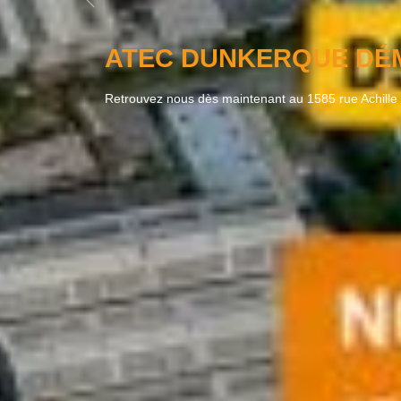
Précédent
ATEC OBTIENT LA QUA
NUCLÉAIRE !
Nous sommes heureux de vous annoncer que notre so
!