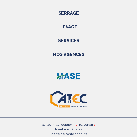
SERRAGE
Outils hydrauliques
LEVAGE
Outils pneumatiques
Appareils de levage
Outils électriques
SERVICES
Accessoires
Outils manuels
Prestations
NOS AGENCES
EPI
Etalonnage - Métrologie
Métrologie
Manutention
PACA
Accessoires
SAV
NORD
Réparations
Rhône alpes
Formations
Normandie
@Atec
•
Conception :
e
-partenair
e
Mentions légales
Charte de confidentialité