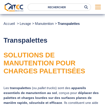
Serrage
Accueil
Levage
Manutention
Transpalettes
Levage
Location
Transpalettes
Marques
SOLUTIONS DE
Services
MANUTENTION POUR
Nos agences
CHARGES PALETTISÉES
Atec
News
Les
transpalettes
(ou
pallet trucks
) sont des
appareils
essentiels de manutention au sol
, conçus pour
déplacer des
FAQ
palettes et charges lourdes sur des surfaces planes de
RSE
manière rapide, sécurisée et efficace
. Ils constituent une aide