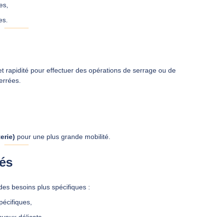
es,
es.
 rapidité pour effectuer des opérations de serrage ou de
serrées.
terie)
pour une plus grande mobilité.
sés
des besoins plus spécifiques :
écifiques,
avaux délicats,