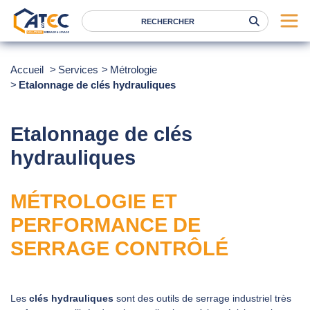
Serrage
Accueil
Services
Métrologie
Etalonnage de clés hydrauliques
Levage
Location
Etalonnage de clés
Marques
hydrauliques
Services
Nos agences
MÉTROLOGIE ET
PERFORMANCE DE
Atec
SERRAGE CONTRÔLÉ
News
FAQ
Les
clés hydrauliques
sont des outils de serrage industriel très
RSE