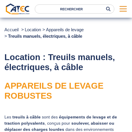
Serrage
Accueil
Location
Appareils de levage
Treuils manuels, électriques, à câble
Levage
Location
Location : Treuils manuels,
Marques
électriques, à câble
Services
Nos agences
APPAREILS DE LEVAGE
ROBUSTES
Atec
News
Les
treuils à câble
sont des
équipements de levage et de
FAQ
traction polyvalents
, conçus pour
soulever, abaisser ou
RSE
déplacer des charges lourdes
dans des environnements