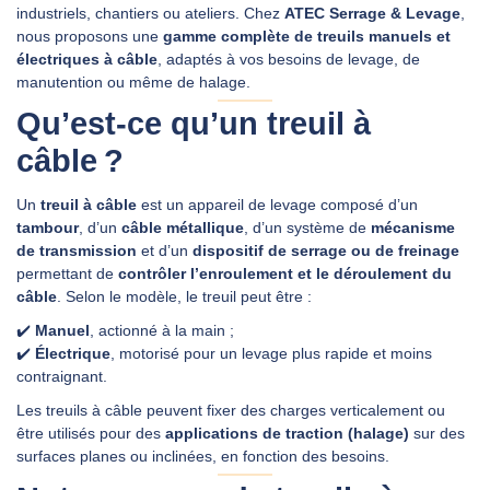
industriels, chantiers ou ateliers. Chez
ATEC Serrage & Levage
,
nous proposons une
gamme complète de treuils manuels et
électriques à câble
, adaptés à vos besoins de levage, de
DEMANDER UN DEVIS
manutention ou même de halage.
Qu’est‑ce qu’un treuil à
câble ?
Un
treuil à câble
est un appareil de levage composé d’un
tambour
, d’un
câble métallique
, d’un système de
mécanisme
de transmission
et d’un
dispositif de serrage ou de freinage
permettant de
contrôler l’enroulement et le déroulement du
câble
. Selon le modèle, le treuil peut être :
✔️
Manuel
, actionné à la main ;
✔️
Électrique
, motorisé pour un levage plus rapide et moins
contraignant.
Les treuils à câble peuvent fixer des charges verticalement ou
être utilisés pour des
applications de traction (halage)
sur des
surfaces planes ou inclinées, en fonction des besoins.