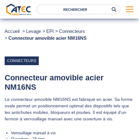
Serrage
Accueil
Levage
EPI
Connecteurs
Connecteur amovible acier NM16NS
Levage
Location
Marques
CONNECTEURS
Services
Connecteur amovible acier
Nos agences
NM16NS
Le connecteur amovible NM16NS est fabriqué en acier. Sa forme
Atec
ovale permet un positionnement optimal des dispositifs tels que
News
les antichutes mobiles, bloqueurs et poulies. Il est équipé d’un
fermoir à verrouillage manuel avec une ouverture à vis.
FAQ
Verrouillage manuel à vis
RSE
Ouverture :
18 mm