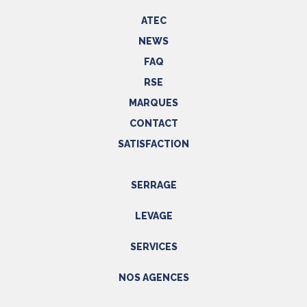
ATEC
NEWS
FAQ
RSE
MARQUES
CONTACT
SATISFACTION
SERRAGE
Outils hydrauliques
LEVAGE
Outils pneumatiques
Appareils de levage
Outils électriques
SERVICES
Accessoires
Outils manuels
Prestations
NOS AGENCES
EPI
Etalonnage - Métrologie
Métrologie
Manutention
PACA