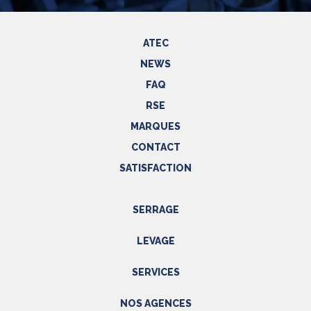
ATEC
NEWS
FAQ
RSE
MARQUES
CONTACT
SATISFACTION
SERRAGE
Outils hydrauliques
LEVAGE
Outils pneumatiques
Appareils de levage
Outils électriques
SERVICES
Accessoires
Outils manuels
Prestations
NOS AGENCES
EPI