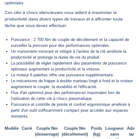
optimisés.
Ces clés à chocs silencieuses vous aident à maximiser la
DEMANDER UN DEVIS
productivité dans divers types de travaux et à affronter toute
tâche que vous devez effectuer.
Puissance : 2 700 Nm de couple de décollement et la capacité de
surveiller la pression pour des performances optimales.
Un manomètre innovant et intégré à l'arrière de la clé améliore la
productivité et prolonge la durée de vie du produit.
La possibilité de régler rapidement des paramètres de puissance
optimaux augmentant la productivité et la vitesse.
Le moteur 6 palettes offre une puissance supplémentaire.
Le mécanisme de frappe à double marteau forgé à froid et le moteur
augmentent le couple, la durabilité et l'efficacité.
Flux d'air optimisé pour des performances maximales lors de
l'utilisation de cette clé à chocs pneumatique.
Puissance et contrôle de pointe et confort ergonomique amélioré à
partir d'un outil suffisamment compact pour accéder aux espaces
restreints.
Modèle
Carré
Couple Nm
Couple Nm
Poids
Lougueur
Admis
(desserrage)
(décollement)
(kg)
sans
tara