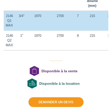
douille
(mm)
2146
3/4"
1970
2700
7
215
3/
Q1
MAX
2146
1"
1970
2700
8
215
3/
Q2
MAX
Disponible à la vente
Disponible à la location
DEMANDER UN DEVIS