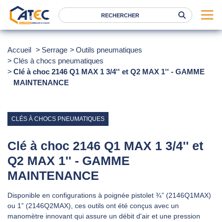
Serrage
Accueil
Serrage
Outils pneumatiques
Clés à chocs pneumatiques
Levage
Clé à choc 2146 Q1 MAX 1 3/4'' et Q2 MAX 1'' - GAMME
Location
MAINTENANCE
Marques
Services
CLÉS À CHOCS PNEUMATIQUES
Nos agences
Clé à choc 2146 Q1 MAX 1 3/4'' et
Q2 MAX 1'' - GAMME
Atec
MAINTENANCE
News
Disponible en configurations à poignée pistolet ¾” (2146Q1MAX)
FAQ
ou 1” (2146Q2MAX), ces outils ont été conçus avec un
RSE
manomètre innovant qui assure un débit d'air et une pression