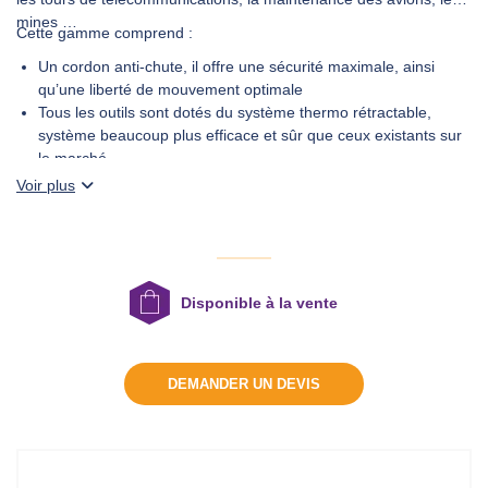
mines …
Cette gamme comprend :
DEMANDER UN DEVIS
Un cordon anti-chute, il offre une sécurité maximale, ainsi
qu’une liberté de mouvement optimale
Tous les outils sont dotés du système thermo rétractable,
système beaucoup plus efficace et sûr que ceux existants sur
le marché
Une ceinture de sécurité, pour s’adapter à la perfection au
Voir plus
corps du travailleur, elle facilite les mouvements de l’utilisateur
en offrant une grande variété de points de fixation pour les
outils.
Disponible à la vente
DEMANDER UN DEVIS