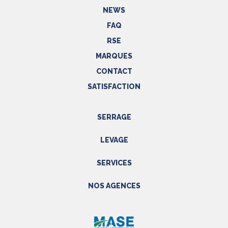
NEWS
FAQ
RSE
MARQUES
CONTACT
SATISFACTION
SERRAGE
Outils hydrauliques
LEVAGE
Outils pneumatiques
Appareils de levage
Outils électriques
SERVICES
Accessoires
Outils manuels
Prestations
NOS AGENCES
EPI
Etalonnage - Métrologie
Métrologie
Manutention
PACA
Accessoires
SAV
NORD
Réparations