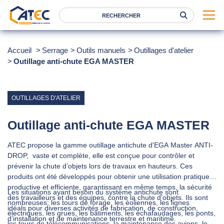
Serrage
Accueil
Serrage
Outils manuels
Outillages d'atelier
Outillage anti-chute EGA MASTER
Levage
Location
Marques
OUTILLAGES D'ATELIER
Services
Outillage anti-chute EGA MASTER
Nos agences
ATEC propose la gamme outillage antichute d'EGA Master ANTI-
DROP, vaste et complète, elle est conçue pour contrôler et
Atec
prévenir la chute d’objets lors de travaux en hauteurs. Ces
produits ont été développés pour obtenir une utilisation pratique,
News
productive et efficiente, garantissant en même temps, la sécurité
Les situations ayant besoin du système antichute sont
des travailleurs et des équipes, contre la chute d’objets. Ils sont
FAQ
nombreuses: les tours de forage, les éoliennes, les lignes
idéals pour diverses activités de fabrication, de construction,
électriques, les grues, les bâtiments, les échafaudages, les ponts,
RSE
d’installation et de maintenance terrestre et maritime.
les tours de télécommunications, la maintenance des avions, les