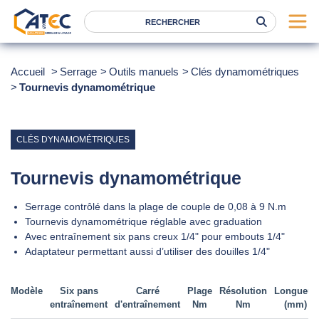
Serrage
Accueil
Serrage
Outils manuels
Clés dynamométriques
Tournevis dynamométrique
Levage
Location
Marques
CLÉS DYNAMOMÉTRIQUES
Services
Tournevis dynamométrique
Nos agences
Serrage contrôlé dans la plage de couple de 0,08 à 9 N.m
Tournevis dynamométrique réglable avec graduation
Atec
Avec entraînement six pans creux 1/4" pour embouts 1/4"
Adaptateur permettant aussi d’utiliser des douilles 1/4"
News
FAQ
Modèle
Six pans
Carré
Plage
Résolution
Longueur
entraînement
d'entraînement
Nm
Nm
(mm)
RSE