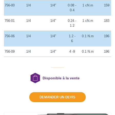
756-00
1/4
1/4"
0.08 -
1 cN.m
159
0.4
DEMANDER UN DEVIS
756-01
1/4
1/4"
0.24 -
1 cN.m
183
1.2
756-06
1/4
1/4"
1.2 -
0.1 N.m
196
6
756-09
1/4
1/4"
4 -9
0.1 N.m
196
Disponible à la vente
DEMANDER UN DEVIS