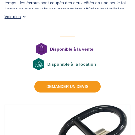
temps : les écrous sont coupés des deux côtés en une seule fois
Lames pour travaux lourds, peuvent être affûtées et réutilisées
Les casse-écrous sont livrés avec une lame, un jeu de vis de
Voir plus
DEMANDER UN DEVIS
rechange et une clé permettant de fixer la lame
Un raccord rapide CR-400 est également fourni en standard.
Disponible à la vente
Disponible à la location
DEMANDER UN DEVIS