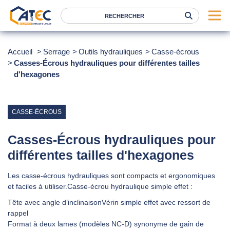
Serrage
Accueil
Serrage
Outils hydrauliques
Casse-écrous
Casses-Écrous hydrauliques pour différentes tailles
Levage
d'hexagones
Location
Marques
CASSE-ÉCROUS
Services
Nos agences
Casses-Écrous hydrauliques pour
différentes tailles d'hexagones
Atec
Les casse-écrous hydrauliques sont compacts et ergonomiques
News
et faciles à utiliser.Casse-écrou hydraulique simple effet :
Tête avec angle d’inclinaisonVérin simple effet avec ressort de
FAQ
rappel
RSE
Format à deux lames (modèles NC-D) synonyme de gain de