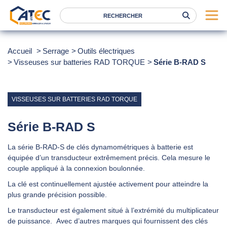
Serrage
Accueil
Serrage
Outils électriques
Visseuses sur batteries RAD TORQUE
Levage
Série B-RAD S
Location
Marques
VISSEUSES SUR BATTERIES RAD TORQUE
Services
Série B-RAD S
Nos agences
La série B-RAD-S de clés dynamométriques à batterie est
équipée d’un transducteur extrêmement précis. Cela mesure le
Atec
couple appliqué à la connexion boulonnée.
News
La clé est continuellement ajustée activement pour atteindre la
plus grande précision possible.
FAQ
Le transducteur est également situé à l’extrémité du multiplicateur
RSE
de puissance. Avec d’autres marques qui fournissent des clés