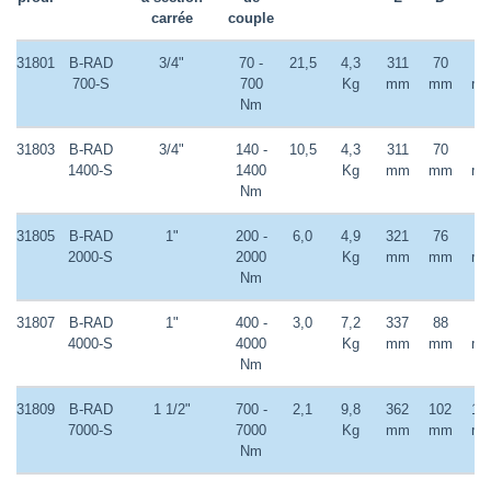
carrée
couple
31801
B-RAD
3/4"
70 -
21,5
4,3
311
70
70
700-S
700
Kg
mm
mm
m
Nm
31803
B-RAD
3/4"
140 -
10,5
4,3
311
70
70
1400-S
1400
Kg
mm
mm
m
Nm
31805
B-RAD
1"
200 -
6,0
4,9
321
76
76
2000-S
2000
Kg
mm
mm
m
Nm
31807
B-RAD
1"
400 -
3,0
7,2
337
88
88
4000-S
4000
Kg
mm
mm
m
Nm
31809
B-RAD
1 1/2"
700 -
2,1
9,8
362
102
10
7000-S
7000
Kg
mm
mm
m
Nm