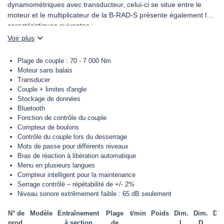
dynamométriques avec transducteur, celui-ci se situe entre le
moteur et le multiplicateur de la B-RAD-S présente également les
caractéristiques suivantes :
DEMANDER UN DEVIS
Voir plus
Plage de couple : 70 - 7 000 Nm
Moteur sans balais
Transducer
Couple + limites d'angle
Stockage de données
Bluetooth
Fonction de contrôle du couple
Compteur de boulons
Contrôle du couple lors du desserrage
Mots de passe pour différents niveaux
Bras de réaction à libération automatique
Menu en plusieurs langues
Compteur intelligent pour la maintenance
Serrage contrôlé – répétabilité de +/- 2%
Niveau sonore extrêmement faible : 65 dB seulement
N° de
Modèle
Entraînement
Plage
t/min
Poids
Dim.
Dim.
Dim
prod.
à section
de
L
D
W