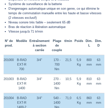
Système de surveillance de la batterie
D’engrenages automatique unique en son genre, ce qui élimine le
temps de commutation manuelle entre les haute et basse vitesses
DEMANDER UN DEVIS
(2 vitesses exclusif)
Niveau sonore très faible – seulement 65 dB
Bras de réaction à libération automatique
Vitesse jusqu'à 71 tr/min
N° de
Modèle
Entraînement
Plage
t/min
Poids
Dim.
Dim.
Di
prod.
à section
de
L
D
carrée
couple
201000
B-RAD
3/4"
170 -
21,5
5,9
800
63
6
EXT-R
700
Kg
mm
mm
m
700
Nm
201003
B-RAD
3/4"
270 -
10,5
5,9
810
63
6
EXT-R
1400
Kg
mm
mm
m
1400
Nm
201004
B-RAD
3/4"
540 -
71,0
6,5
860
63
6
EXT-R
1400
Kg
mm
mm
m
1400-2
Nm