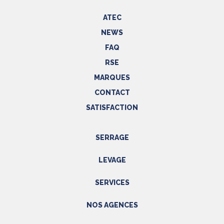
ATEC
NEWS
FAQ
RSE
MARQUES
CONTACT
SATISFACTION
SERRAGE
Outils hydrauliques
LEVAGE
Outils pneumatiques
Appareils de levage
Outils électriques
SERVICES
Accessoires
Outils manuels
Prestations
NOS AGENCES
EPI
Etalonnage - Métrologie
Métrologie
Manutention
PACA