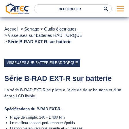
Serrage
Accueil
Serrage
Outils électriques
Visseuses sur batteries RAD TORQUE
Levage
Série B-RAD EXT-R sur batterie
Location
Marques
VISSEUSES SUR BATTERIES RAD TORQUE
Services
Nos agences
Série B-RAD EXT-R sur batterie
La série B-RAD EXT-R se pilote à l'aide de deux boutons et d'un
Atec
écran LCD lisible.
News
Spécifications du B-RAD EXT-R :
FAQ
Plage de couple: 140 - 1 400 Nm
Le meilleur rapport performances/poids
RSE
Disponible en versions simple et 2 vitesses