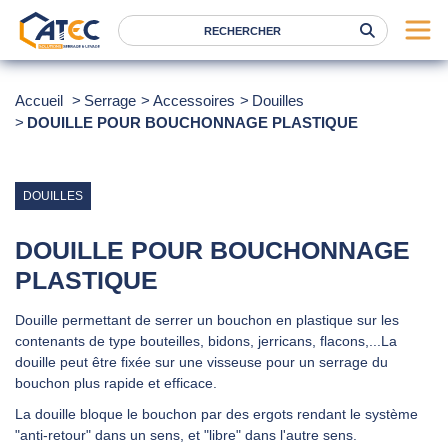
Serrage
Accueil
Serrage
Accessoires
Douilles
DOUILLE POUR BOUCHONNAGE PLASTIQUE
Levage
Location
Marques
DOUILLES
Services
DOUILLE POUR BOUCHONNAGE
Nos agences
PLASTIQUE
Douille permettant de serrer un bouchon en plastique sur les
Atec
contenants de type bouteilles, bidons, jerricans, flacons,...La
News
douille peut être fixée sur une visseuse pour un serrage du
bouchon plus rapide et efficace.
FAQ
La douille bloque le bouchon par des ergots rendant le système
RSE
"anti-retour" dans un sens, et "libre" dans l'autre sens.