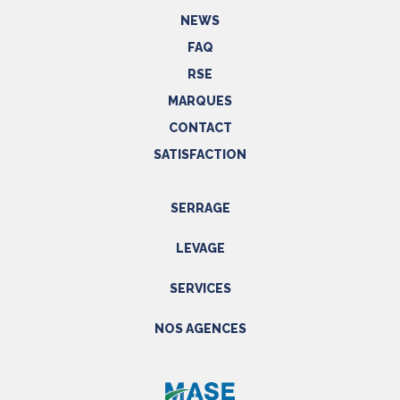
NEWS
FAQ
RSE
MARQUES
CONTACT
SATISFACTION
SERRAGE
Outils hydrauliques
LEVAGE
Outils pneumatiques
Appareils de levage
Outils électriques
SERVICES
Accessoires
Outils manuels
Prestations
NOS AGENCES
EPI
Etalonnage - Métrologie
Métrologie
Manutention
PACA
Accessoires
SAV
NORD
Réparations