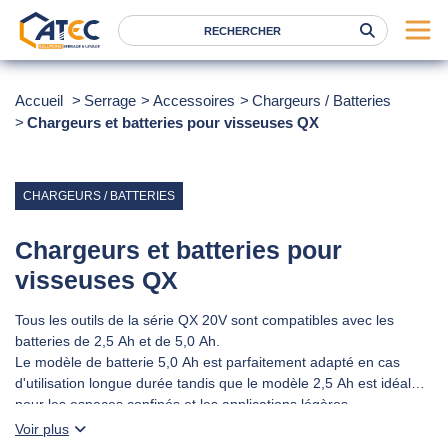
Serrage
Accueil
Serrage
Accessoires
Chargeurs / Batteries
Chargeurs et batteries pour visseuses QX
Levage
Location
Marques
CHARGEURS / BATTERIES
Services
Chargeurs et batteries pour
Nos agences
visseuses QX
Tous les outils de la série QX 20V sont compatibles avec les
Atec
batteries de 2,5 Ah et de 5,0 Ah.
News
Le modèle de batterie 5,0 Ah est parfaitement adapté en cas
d'utilisation longue durée tandis que le modèle 2,5 Ah est idéal
FAQ
pour les espaces confinés et les applications légères.
Voir plus
RSE