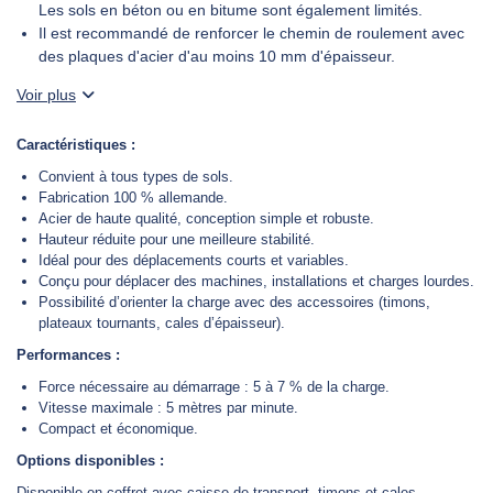
Les sols en béton ou en bitume sont également limités.
Il est recommandé de renforcer le chemin de roulement avec
des plaques d'acier d'au moins 10 mm d'épaisseur.
DEMANDER UN DEVIS
Voir plus
Caractéristiques :
Convient à tous types de sols.
Fabrication 100 % allemande.
Acier de haute qualité, conception simple et robuste.
Hauteur réduite pour une meilleure stabilité.
Idéal pour des déplacements courts et variables.
Conçu pour déplacer des machines, installations et charges lourdes.
Possibilité d’orienter la charge avec des accessoires (timons,
plateaux tournants, cales d’épaisseur).
Performances :
Force nécessaire au démarrage : 5 à 7 % de la charge.
Vitesse maximale : 5 mètres par minute.
Compact et économique.
Options disponibles :
Disponible en coffret avec caisse de transport, timons et cales.