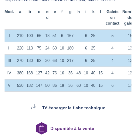
Mod.
a
b
c
ø
e
f
g
h
i
k
l
Galets
Nombr
d
en
de
contact
galets
I
210
100
66
18
51
6
167
6
25
5
15
II
220
113
75
24
60
10
180
6
25
4
13
III
270
130
92
30
68
10
217
6
25
4
13
IV
380
168
127
42
76
16
36
48
10
40
15
4
13
V
530
182
147
50
86
19
36
60
10
40
15
6
17
Télécharger la fiche technique
Disponible à la vente