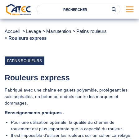
Serrage
Accueil
Levage
Manutention
Patins rouleurs
Rouleurs express
Levage
Location
Marques
PATINS ROULEURS
Services
Rouleurs express
Nos agences
Fabriqué avec une chaîne en galets polyamide, protégeant les
sols asphaltés, en béton ou enduits contre les marques et
Atec
dommages.
News
Renseignements pratiques :
Pour une utilisation optimale, la qualité du chemin de
FAQ
roulement est plus importante que la capacité du rouleur.
RSE
Il est impossible d'utiliser les rouleurs sur un sol en carrelage.