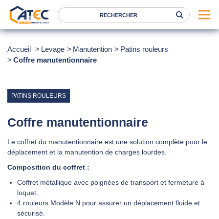
Serrage
Accueil
Levage
Manutention
Patins rouleurs
Coffre manutentionnaire
Levage
Location
Marques
PATINS ROULEURS
Services
Coffre manutentionnaire
Nos agences
Le coffret du manutentionnaire est une solution complète pour le
déplacement et la manutention de charges lourdes.
Atec
Composition du coffret :
News
Coffret métallique avec poignées de transport et fermeture à
loquet.
FAQ
4 rouleurs Modèle N pour assurer un déplacement fluide et
RSE
sécurisé.