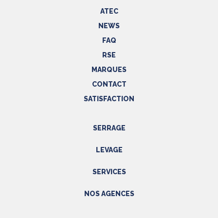
ATEC
NEWS
FAQ
RSE
MARQUES
CONTACT
SATISFACTION
SERRAGE
Outils hydrauliques
LEVAGE
Outils pneumatiques
Appareils de levage
Outils électriques
SERVICES
Accessoires
Outils manuels
Prestations
NOS AGENCES
EPI
Etalonnage - Métrologie
Métrologie
Manutention
PACA
Accessoires
SAV