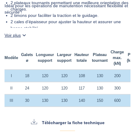
2 plateaux tournants permettant une meilleure orientation des
Idéal pour les opérations de manutention nécessitant flexibilité et
charges.
sécurité !
2 timons pour faciliter la traction et le guidage.
DEMANDER UN DEVIS
2 cales d’épaisseur pour ajuster la hauteur et assurer une
bonne stabilité.
2 cornières d’accouplement pour une fixation efficace des
Voir plus
éléments entre eux.
Charge
Galets
Longueur
Largeur
Hauteur
Plateau
Poi
Modèle
max.
ø
support
support
totale
tournant
(kg/
(kN)
I
18
120
120
108
130
200
4
II
24
120
120
117
130
300
5
III
30
130
130
140
150
600
9
Télécharger la fiche technique