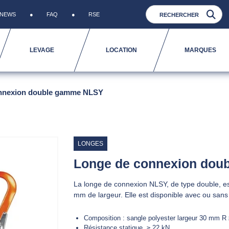
NEWS
FAQ
RSE
LEVAGE
LOCATION
MARQUES
nnexion double gamme NLSY
LONGES
Longe de connexion dou
La longe de connexion NLSY, de type double, est
mm de largeur. Elle est disponible avec ou san
Composition :
sangle polyester largeur 30 mm R
Résistance statique
≥ 22 kN