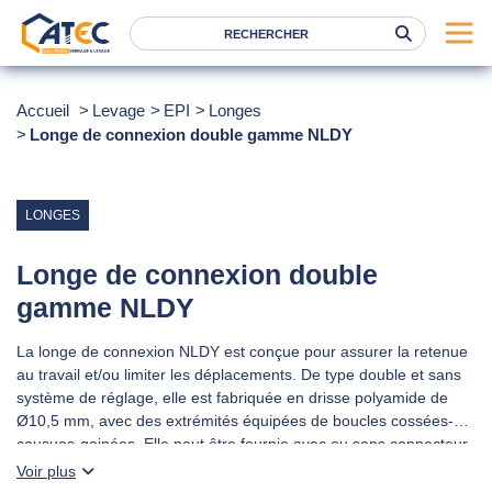
Serrage
Accueil
Levage
EPI
Longes
Longe de connexion double gamme NLDY
Levage
Location
Marques
LONGES
Services
Longe de connexion double
Nos agences
gamme NLDY
La longe de connexion NLDY est conçue pour assurer la retenue
Atec
au travail et/ou limiter les déplacements. De type double et sans
News
système de réglage, elle est fabriquée en drisse polyamide de
Ø10,5 mm, avec des extrémités équipées de boucles cossées-
FAQ
cousues-gainées. Elle peut être fournie avec ou sans connecteur,
amovible ou inamovible.
Voir plus
RSE