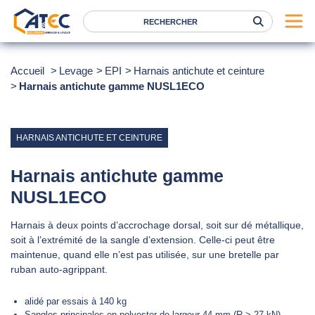
Serrage
Accueil
Levage
EPI
Harnais antichute et ceinture
Harnais antichute gamme NUSL1ECO
Levage
Location
Marques
HARNAIS ANTICHUTE ET CEINTURE
Services
Harnais antichute gamme
Nos agences
NUSL1ECO
Harnais à deux points d’accrochage dorsal, soit sur dé métallique,
Atec
soit à l’extrémité de la sangle d’extension. Celle-ci peut être
News
maintenue, quand elle n’est pas utilisée, sur une bretelle par
ruban auto-agrippant.
FAQ
alidé par essais à 140 kg
RSE
Sangles principales en polyester de largeur 44 mm (R > 27 kN)