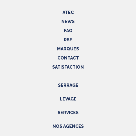
ATEC
NEWS
FAQ
RSE
MARQUES
CONTACT
SATISFACTION
SERRAGE
Outils hydrauliques
LEVAGE
Outils pneumatiques
Appareils de levage
Outils électriques
SERVICES
Accessoires
Outils manuels
Prestations
NOS AGENCES
EPI
Etalonnage - Métrologie
Métrologie
Manutention
PACA