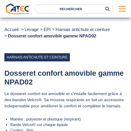
Serrage
Accueil
Levage
EPI
Harnais antichute et ceinture
Dosseret confort amovible gamme NPAD02
Levage
Location
Marques
HARNAIS ANTICHUTE ET CEINTURE
Services
Dosseret confort amovible gamme
Nos agences
NPAD02
Le dosseret confort est amovible et s’installe facilement grâce à
Atec
des bandes Velcro®. Sa mousse respirante en fait un accessoire
News
indispensable pour améliorer le confort et compléter le harnais.
FAQ
Matière :
polyester et plastique (respirant)
Bande Velcro® sur chaque épaule
RSE
Couleur :
Noir