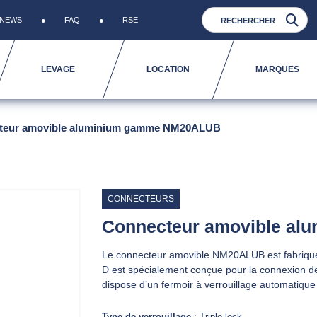
NEWS
FAQ
RSE
LEVAGE
LOCATION
MARQUES
teur amovible aluminium gamme NM20ALUB
CONNECTEURS
Connecteur amovible a
Le connecteur amovible NM20ALUB est fabriqué
D est spécialement conçue pour la connexion de d
dispose d’un fermoir à verrouillage automatique 
Type de verrouillage
: Triple lock