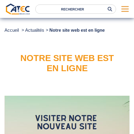
Serrage
Accueil
Actualités
Notre site web est en ligne
Levage
Location
NOTRE SITE WEB EST
Marques
EN LIGNE
Services
Nos agences
Atec
News
FAQ
RSE