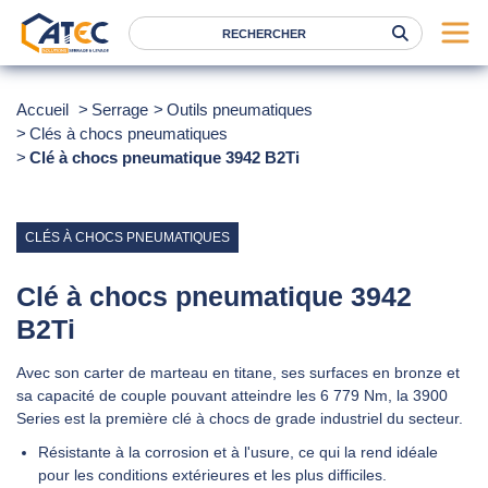
Serrage
Accueil
Serrage
Outils pneumatiques
Clés à chocs pneumatiques
Levage
Clé à chocs pneumatique 3942 B2Ti
Location
Marques
CLÉS À CHOCS PNEUMATIQUES
Services
Nos agences
Clé à chocs pneumatique 3942
B2Ti
Atec
Avec son carter de marteau en titane, ses surfaces en bronze et
News
sa capacité de couple pouvant atteindre les 6 779 Nm, la 3900
Series est la première clé à chocs de grade industriel du secteur.
FAQ
Résistante à la corrosion et à l'usure, ce qui la rend idéale
RSE
pour les conditions extérieures et les plus difficiles.