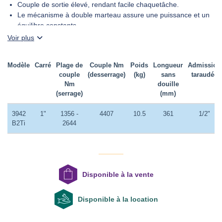
Couple de sortie élevé, rendant facile chaquetâche.
Le mécanisme à double marteau assure une puissance et un
équilibre constants
DEMANDER UN DEVIS
Moteur à palettes pour aider à retirer les boulons les plus
Voir plus
récalcitrants.
La lubrification du mécanisme alimenté par pression assure
Modèle
Carré
Plage de
Couple Nm
Poids
Longueur
Admission
une couverture complète del'outil.
couple
(desserrage)
(kg)
sans
taraudée
Optimisée pour les opérations d'entretien et de réparation
Nm
douille
dans les secteurs du pétroleet du gaz, de la production
(serrage)
(mm)
d'électricité, de l'industrie métallurgique, de lamachinerie
lourde ou du génie civil.
3942
1"
1356 -
4407
10.5
361
1/2"
Silencieux intégré
B2Ti
2644
Existe en version ATEX
Disponible à la vente
Disponible à la location