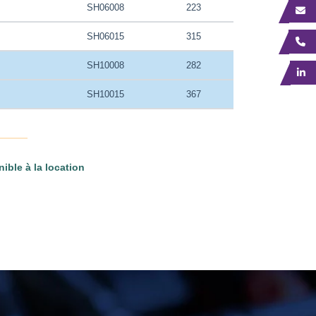
SH06008
223
SH06015
315
SH10008
282
SH10015
367
ible à la location