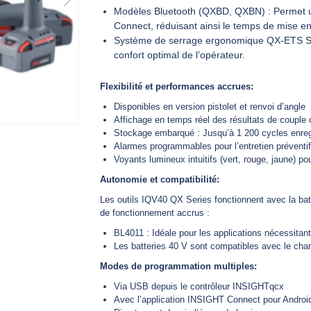
Modèles Bluetooth (QXBD, QXBN) : Permet un
Connect, réduisant ainsi le temps de mise en
Système de serrage ergonomique QX-ETS Seri
confort optimal de l’opérateur.
Flexibilité et performances accrues:
Disponibles en version pistolet et renvoi d’angle
Affichage en temps réel des résultats de couple 
Stockage embarqué : Jusqu’à 1 200 cycles enreg
Alarmes programmables pour l’entretien préventif
Voyants lumineux intuitifs (vert, rouge, jaune) po
Autonomie et compatibilité:
Les outils IQV40 QX Series fonctionnent avec la bat
de fonctionnement accrus :
BL4011 : Idéale pour les applications nécessita
Les batteries 40 V sont compatibles avec le cha
Modes de programmation multiples:
Via USB depuis le contrôleur INSIGHTqcx
Avec l’application INSIGHT Connect pour Androi