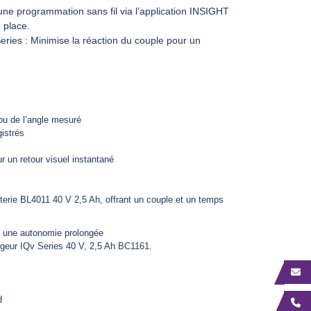
e programmation sans fil via l’application INSIGHT
 place.
es : Minimise la réaction du couple pour un
ou de l’angle mesuré
istrés
ur un retour visuel instantané
terie BL4011 40 V 2,5 Ah, offrant un couple et un temps
nt une autonomie prolongée
rgeur IQv Series 40 V, 2,5 Ah BC1161.
d