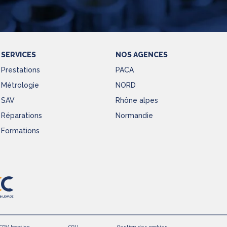
SERVICES
NOS AGENCES
Prestations
PACA
Métrologie
NORD
SAV
Rhône alpes
Réparations
Normandie
Formations
CGV location
CGU
Gestion des cookies