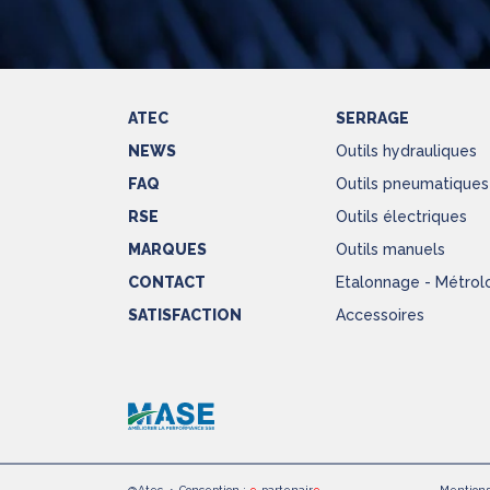
ATEC
SERRAGE
NEWS
Outils hydrauliques
FAQ
Outils pneumatiques
RSE
Outils électriques
MARQUES
Outils manuels
CONTACT
Etalonnage - Métrol
SATISFACTION
Accessoires
@Atec
•
Conception :
e
-partenair
e
Mentions