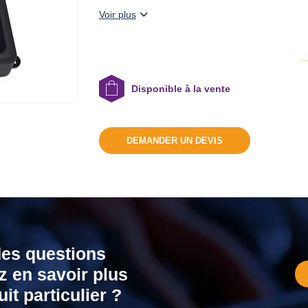
de 0,1 à 30 Nm.
Voir plus
Disponible à la vente
DEMANDER UN DEVIS
des questions
z en savoir plus
it particulier ?