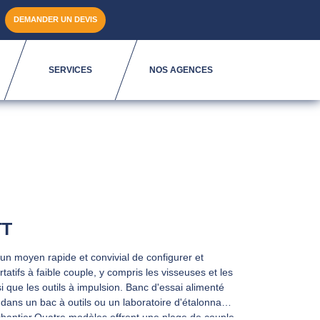
DEMANDER UN DEVIS
SERVICES
NOS AGENCES
TT
un moyen rapide et convivial de configurer et
tatifs à faible couple, y compris les visseuses et les
 que les outils à impulsion. Banc d'essai alimenté
 dans un bac à outils ou un laboratoire d'étalonnage
chantier.Quatre modèles offrent une plage de couple