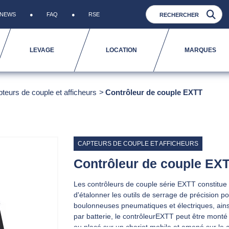
NEWS
FAQ
RSE
LEVAGE
LOCATION
MARQUES
teurs de couple et afficheurs
Contrôleur de couple EXTT
CAPTEURS DE COUPLE ET AFFICHEURS
Contrôleur de couple EX
Les contrôleurs de couple série EXTT constitue 
d'étalonner les outils de serrage de précision por
boulonneuses pneumatiques et électriques, ainsi
par batterie, le contrôleurEXTT peut être monté
ou placé sur un chariot mobile et amené sur le 