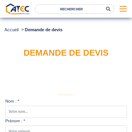
Serrage
Accueil
Demande de devis
Levage
Location
DEMANDE DE DEVIS
Marques
Services
Nos agences
Atec
Nom : *
News
FAQ
Prénom : *
RSE