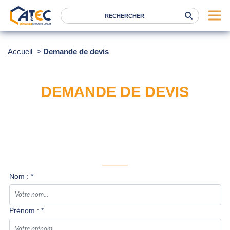
Serrage
Accueil
Demande de devis
Levage
Location
DEMANDE DE DEVIS
Marques
Services
Nos agences
Atec
Nom : *
News
FAQ
Prénom : *
RSE