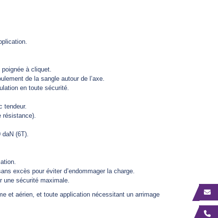
plication.
poignée à cliquet.
roulement de la sangle autour de l’axe.
lation en toute sécurité.
c tendeur.
 résistance).
 daN (6T).
sation.
 sans excès pour éviter d’endommager la charge.
r une sécurité maximale.
time et aérien, et toute application nécessitant un arrimage